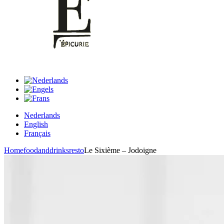
Nederlands
English
Français
Home
foodanddrinks
resto
Le Sixième – Jodoigne