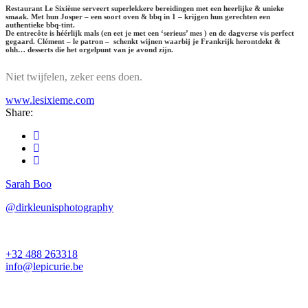
Restaurant Le Sixième serveert superlekkere bereidingen met een heerlijke & unieke
smaak. Met hun Josper – een soort oven & bbq in 1 – krijgen hun gerechten een
authentieke bbq-tint.
De entrecôte is héérlijk mals (en eet je met een ‘serieus’ mes ) en de dagverse vis perfect
gegaard. Clément – le patron – schenkt wijnen waarbij je Frankrijk herontdekt &
ohh… desserts die het orgelpunt van je avond zijn.
Niet twijfelen, zeker eens doen.
www.lesixieme.com
Share:
Sarah Boo
@dirkleunisphotography
+32 488 263318
info@lepicurie.be